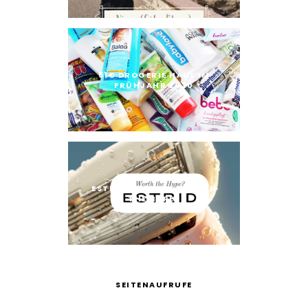
51€ DROGERIE HAUL IM
FRÜHJAHR 2020
ESTRID RASIERER: WORTH
THE HYPE?
SEITENAUFRUFE