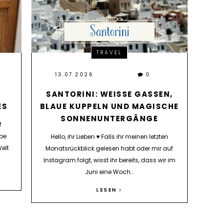
TRAVEL
13.07.2026
0
SANTORINI: WEISSE GASSEN, B
ES
LAUE KUPPELN UND MAGISCHE S
ONNENUNTERGÄNGE
f
abe
Hello, ihr Lieben ♥ Falls ihr meinen letzten
elt
Monatsrückblick gelesen habt oder mir auf
Instagram folgt, wisst ihr bereits, dass wir im
Juni eine Woch…
LESEN