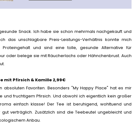
e gesunde Snack. Ich habe sie schon mehrmals nachgekauft und
uch das unschlagbare Preis-Leistungs-Verhältnis konnte mich
oteingehalt und sind eine tolle, gesunde Alternative für
 pur oder belege sie mit Räucherlachs oder Hähnchenbrust. Auch
ut.
 mit Pfirsich & Kamille 2,99€
 absoluten Favoriten. Besonders "My Happy Place" hat es mir
 und fruchtigem Pfirsich. Und obwohl ich eigentlich kein großer
-Aroma einfach klasse! Der Tee ist beruhigend, wohltuend und
 gut verträglich. Zusätzlich sind die Teebeutel ungebleicht und
ökologischem Anbau.