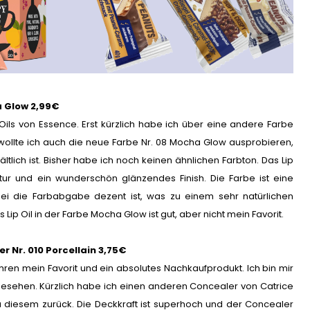
a Glow 2,99€
 Oils von Essence. Erst kürzlich habe ich über eine andere Farbe
wollte ich auch die neue Farbe Nr. 08 Mocha Glow ausprobieren,
ltlich ist. Bisher habe ich noch keinen ähnlichen Farbton. Das Lip
ur und ein wunderschön glänzendes Finish. Die Farbe ist eine
ei die Farbabgabe dezent ist, was zu einem sehr natürlichen
s Lip Oil in der Farbe Mocha Glow ist gut, aber nicht mein Favorit.
r Nr. 010 Porcellain 3,75€
ahren mein Favorit und ein absolutes Nachkaufprodukt. Ich bin mir
l gesehen. Kürzlich habe ich einen anderen Concealer von Catrice
u diesem zurück. Die Deckkraft ist superhoch und der Concealer