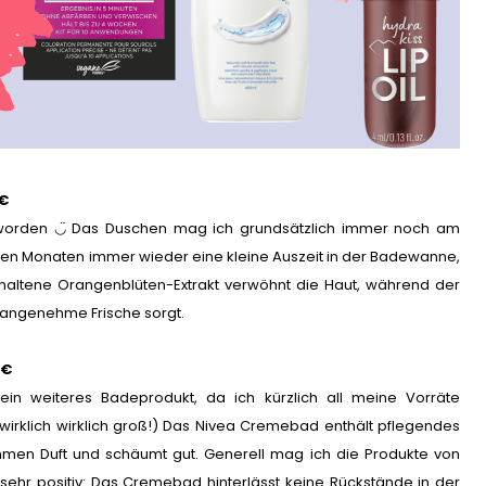
€
eworden ◡̈ Das Duschen mag ich grundsätzlich immer noch am
inigen Monaten immer wieder eine kleine Auszeit in der Badewanne,
haltene Orangenblüten-Extrakt verwöhnt die Haut, während der
e angenehme Frische sorgt.
5€
n weiteres Badeprodukt, da ich kürzlich all meine Vorräte
wirklich wirklich groß!) Das Nivea Cremebad enthält pflegendes
men Duft und schäumt gut. Generell mag ich die Produkte von
 sehr positiv: Das Cremebad hinterlässt keine Rückstände in der