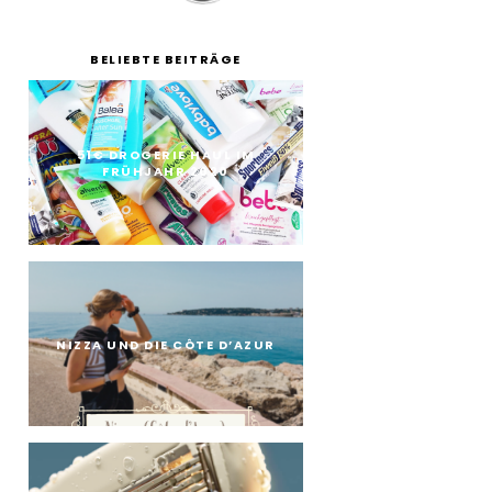
BELIEBTE BEITRÄGE
51€ DROGERIE HAUL IM
FRÜHJAHR 2020
NIZZA UND DIE CÔTE D’AZUR