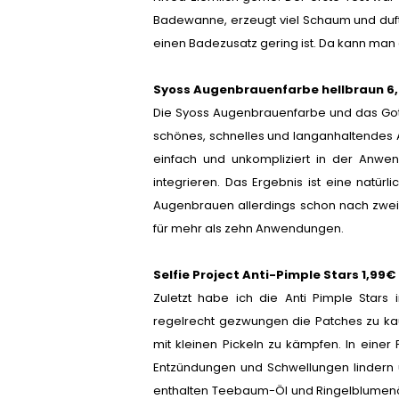
Badewanne, erzeugt viel Schaum und duft
einen Badezusatz gering ist. Da kann ma
Syoss Augenbrauenfarbe hellbraun 6
Die Syoss Augenbrauenfarbe und das Got2
schönes, schnelles und langanhaltendes 
einfach und unkompliziert in der Anwe
integrieren. Das Ergebnis ist eine natürl
Augenbrauen allerdings schon nach zwei,
für mehr als zehn Anwendungen.
Selfie Project Anti-Pimple Stars 1,99€
Zuletzt habe ich die Anti Pimple Star
regelrecht gezwungen die Patches zu kau
mit kleinen Pickeln zu kämpfen. In einer 
Entzündungen und Schwellungen lindern u
enthalten Teebaum-Öl und Ringelblumenöl