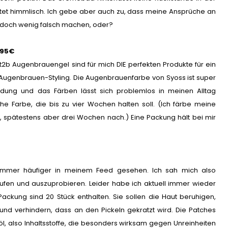
et himmlisch. Ich gebe aber auch zu, dass meine Ansprüche an
n doch wenig falsch machen, oder?
,95€
b Augenbrauengel sind für mich DIE perfekten Produkte für ein
Augenbrauen-Styling. Die Augenbrauenfarbe von Syoss ist super
ndung und das Färben lässt sich problemlos in meinen Alltag
iche Farbe, die bis zu vier Wochen halten soll. (Ich färbe meine
 spätestens aber drei Wochen nach.) Eine Packung hält bei mir
s immer häufiger in meinem Feed gesehen. Ich sah mich also
fen und auszuprobieren. Leider habe ich aktuell immer wieder
Packung sind 20 Stück enthalten. Sie sollen die Haut beruhigen,
nd verhindern, dass an den Pickeln gekratzt wird. Die Patches
, also Inhaltsstoffe, die besonders wirksam gegen Unreinheiten