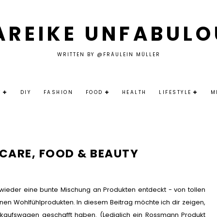
AREIKE UNFABULO
WRITTEN BY @FRÄULEIN MÜLLER
Y
DIY
FASHION
FOOD
HEALTH
LIFESTYLE
M
NCARE, FOOD & BEAUTY
wieder eine bunte Mischung an Produkten entdeckt - von tollen
inen Wohlfühlprodukten. In diesem Beitrag möchte ich dir zeigen,
kaufswagen geschafft haben. (Lediglich ein Rossmann Produkt