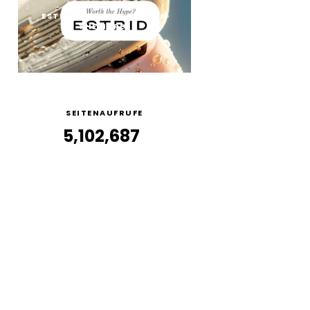
ESTRID RASIERER: WORTH
THE HYPE?
SEITENAUFRUFE
5,102,687