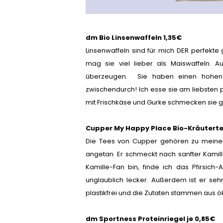
dm Bio Linsenwaffeln 1,35€
Linsenwaffeln sind für mich DER perfekt
mag sie viel lieber als Maiswaffeln. A
überzeugen. Sie haben einen hohen Pr
zwischendurch! Ich esse sie am liebsten
mit Frischkäse und Gurke schmecken sie g
Cupper My Happy Place Bio-Kräutertee
Die Tees von Cupper gehören zu meinen
angetan. Er schmeckt nach sanfter Kamille
Kamille-Fan bin, finde ich das Pfirsich
unglaublich lecker. Außerdem ist er sehr
plastikfrei und die Zutaten stammen aus 
dm Sportness Proteinriegel je 0,85€