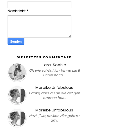
Nachricht
*
DIE LETZTEN KOMMENTARE
Lara-Sophie
Oh wie schön! Ich kenne die B
ücher noch …
Mareike Unfabulous
Danke, dass du dir die Zeit gen
ommen has…
Mareike Unfabulous
Hey! ◡̈ Ja, na klar. Hier geht's z
um…