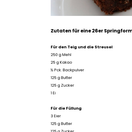
Zutaten für eine 26er Springfor
Für den Teig und die Streusel
250 g Mehl
25 g Kakao
½ Pck. Backpulver
125 g Butter
125 g Zucker
1 Ei
Für die Füllung
3 Eier
125 g Butter
125 g Zucker