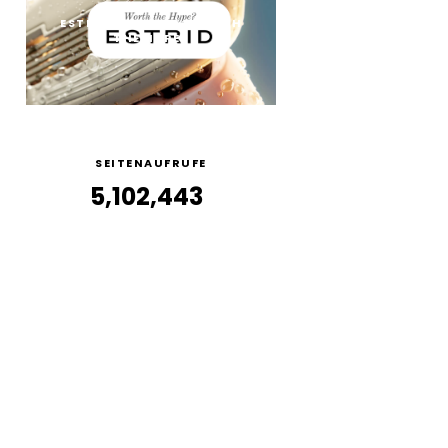
ESTRID RASIERER: WORTH
THE HYPE?
SEITENAUFRUFE
5,102,443