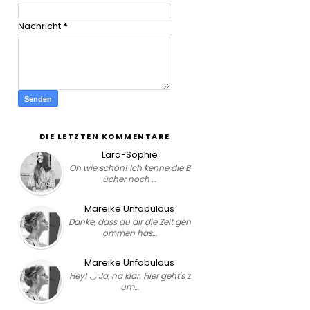
Nachricht
*
DIE LETZTEN KOMMENTARE
Lara-Sophie
Oh wie schön! Ich kenne die B
ücher noch …
Mareike Unfabulous
Danke, dass du dir die Zeit gen
ommen has…
Mareike Unfabulous
Hey! ◡̈ Ja, na klar. Hier geht's z
um…