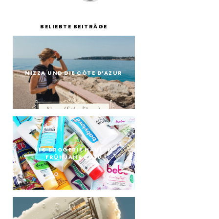
BELIEBTE BEITRÄGE
NIZZA UND DIE CÔTE D’AZUR
51€ DROGERIE HAUL IM
FRÜHJAHR 2020