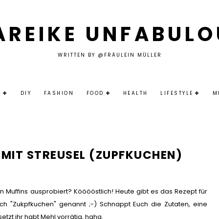
AREIKE UNFABULO
WRITTEN BY @FRÄULEIN MÜLLER
Y
DIY
FASHION
FOOD
HEALTH
LIFESTYLE
M
 MIT STREUSEL (ZUPFKUCHEN)
 Muffins ausprobiert? Kööööstlich! Heute gibt es das Rezept für
ch "Zukpfkuchen" genannt ;-) Schnappt Euch die Zutaten, eine
tzt ihr habt Mehl vorrätig, haha.