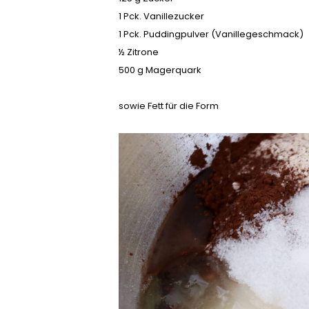
1 Pck. Vanillezucker
1 Pck. Puddingpulver (Vanillegeschmack)
½ Zitrone
500 g Magerquark
sowie Fett für die Form