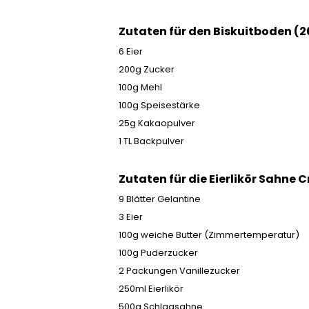
Zutaten für den Biskuitboden (2
6 Eier
200g Zucker
100g Mehl
100g Speisestärke
25g Kakaopulver
1 TL Backpulver
Zutaten für die Eierlikör Sahne 
9 Blätter Gelantine
3 Eier
100g weiche Butter (Zimmertemperatur)
100g Puderzucker
2 Packungen Vanillezucker
250ml Eierlikör
500g Schlagsahne