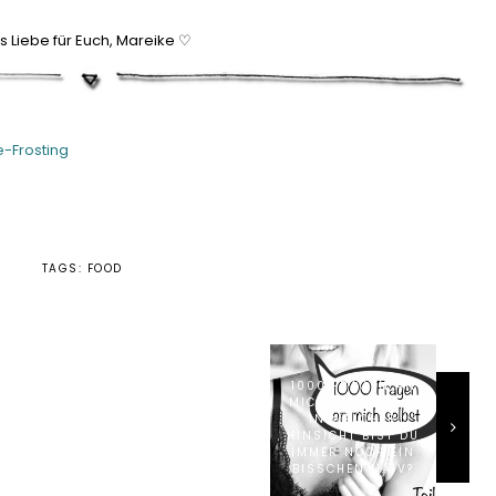
es Liebe für Euch, Mareike ♡
e-Frosting
TAGS:
FOOD
1000 FRAGEN AN
MICH SELBST #97
IN WELCHER
HINSICHT BIST DU
IMMER NOCH EIN
BISSCHEN NAIV?