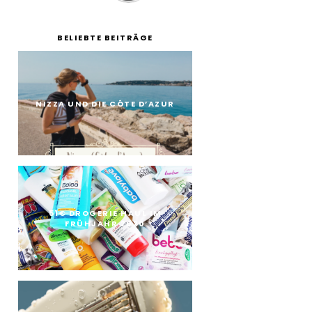
BELIEBTE BEITRÄGE
NIZZA UND DIE CÔTE D’AZUR
51€ DROGERIE HAUL IM
FRÜHJAHR 2020