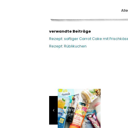
All
verwandte Beiträge
Rezept: saftiger Carrot Cake mit Frischkäs
Rezept: Rüblikuchen
DM EINKAUF IM
APRIL 2022:
NEUHEITEN UND
NACHKAUFPRODU
KTE