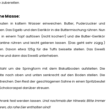
 zubereiten.
hne Masse:
Minuten in kaltem Wasser einweichen. Butter, Puderzucker und
nen. Das Eigelb und den Eierlikör in die Buttermischung rühren. Nun
 in einem Topf auflösen (nicht kochen!) und die Butter-Eierlikör
tine rühren und leicht gelieren lassen. (Das geht sehr zügig.)
. Davon etwa 125g für die Tuffs beiseite stellen. Das Eiweiß
ahne und dann das Eiweiß unterheben.
stahl um die Springform mit dem Biskuitboden aufstellen. Die
te nach oben und unten senkrecht auf den Boden stellen. Die
 streichen. Den Rest der geschlagenen Sahne in einen Spritzbeutel
. Schokoraspel darüber streuen.
hrank fest werden lassen.
Und nochmals der Hinweis: Bitte immer
en, da rohe Eier enthalten sind!