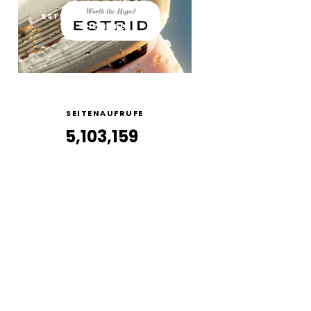
ESTRID RASIERER: WORTH
THE HYPE?
SEITENAUFRUFE
5,103,159