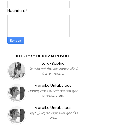
Nachricht
*
DIE LETZTEN KOMMENTARE
Lara-Sophie
Oh wie schön! Ich kenne die B
ücher noch …
Mareike Unfabulous
Danke, dass du dir die Zeit gen
ommen has…
Mareike Unfabulous
Hey! ◡̈ Ja, na klar. Hier geht's z
um…