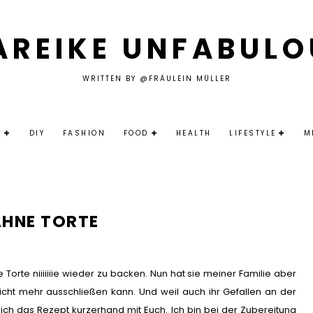
AREIKE UNFABULO
WRITTEN BY @FRÄULEIN MÜLLER
Y
DIY
FASHION
FOOD
HEALTH
LIFESTYLE
M
AHNE TORTE
Torte niiiiiiie wieder zu backen. Nun hat sie meiner Familie aber
icht mehr ausschließen kann. Und weil auch ihr Gefallen an der
e ich das Rezept kurzerhand mit Euch. Ich bin bei der Zubereitung