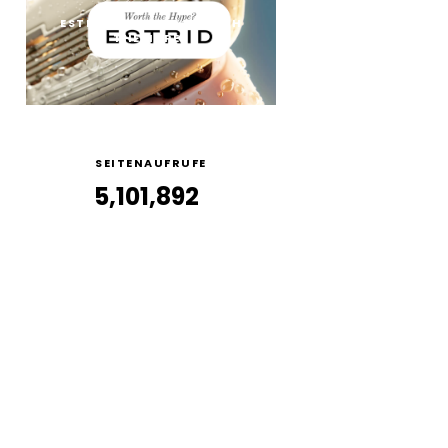
ESTRID RASIERER: WORTH
THE HYPE?
SEITENAUFRUFE
5,101,892