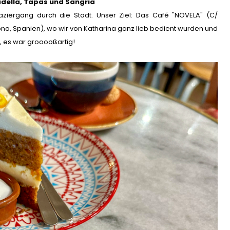
adella,
Tapas und Sangria
ziergang durch die Stadt. Unser Ziel: Das Café "NOVELA" (C/
lona, Spanien), wo wir von Katharina ganz lieb bedient wurden und
h, es war grooooßartig!