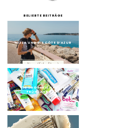
BELIEBTE BEITRÄGE
NIZZA UND DIE CÔTE D’AZUR
51€ DROGERIE HAUL IM
FRÜHJAHR 2020