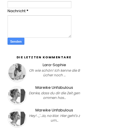
Nachricht
*
DIE LETZTEN KOMMENTARE
Lara-Sophie
Oh wie schön! Ich kenne die B
ücher noch …
Mareike Unfabulous
Danke, dass du dir die Zeit gen
ommen has…
Mareike Unfabulous
Hey! ◡̈ Ja, na klar. Hier geht's z
um…