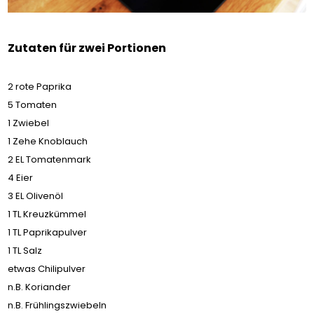
Zutaten für zwei Portionen
2 rote Paprika
5 Tomaten
1 Zwiebel
1 Zehe Knoblauch
2 EL Tomatenmark
4 Eier
3 EL Olivenöl
1 TL Kreuzkümmel
1 TL Paprikapulver
1 TL Salz
etwas Chilipulver
n.B. Koriander
n.B. Frühlingszwiebeln