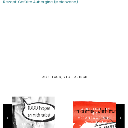
Rezept: Gefüllte Aubergine (Melanzane)
TAGS:
FOOD
,
VEGETARISCH
1000 FRAGEN AN
TABUTHEMA: SEX
MICH SELBST #58
MIT
DARF MAN
VERANTWORTUNG
LÜGEN, UM
- VERHÜTUNG
JEMANDEN ZU
OHNE HORMONE?