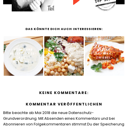
SCHÜTZEN?
DAS KÖNNTE DICH AUCH INTERESSIEREN:
LOW CARB
REZEPT:
REZEPT:
REZEPT: KÄSE-
PAPRIKA-
BULGUR
LAUCH-
ZWIEBEL-
BUDDHA BOWL
BLUMENK...
QUICHE
KEINE KOMMENTARE:
KOMMENTAR VERÖFFENTLICHEN
Bitte beachte ab Mai 2018 die neue Datenschutz-
Grundverordnung. Mit Absenden eines Kommentars und bei
Abonnieren von Folgekommentaren stimmst Du der Speicherung