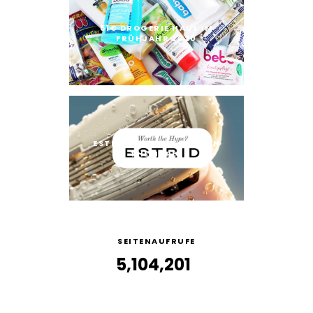
51€ DROGERIE HAUL IM
FRÜHJAHR 2020
ESTRID RASIERER: WORTH
THE HYPE?
SEITENAUFRUFE
5,104,201