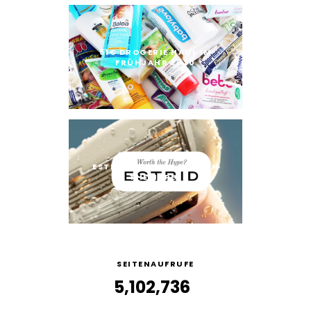
51€ DROGERIE HAUL IM
FRÜHJAHR 2020
ESTRID RASIERER: WORTH
THE HYPE?
SEITENAUFRUFE
5,102,736