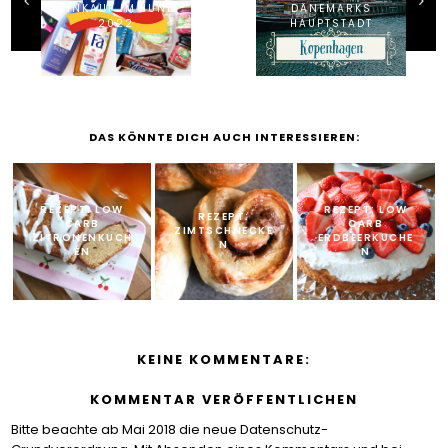
EINKAUF IM JUNI
DÄNEMARKS
2022
HAUPTSTADT
DAS KÖNNTE DICH AUCH INTERESSIEREN:
REZEPT: LOW
REZEPT: LOW
REZEPT:
CARB
CARB
ZIMTSCHNECKE
ZITRONENKUCH
ERDBEERKUCHE
N
EN
N
KEINE KOMMENTARE:
KOMMENTAR VERÖFFENTLICHEN
Bitte beachte ab Mai 2018 die neue Datenschutz-