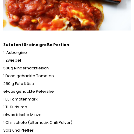
Zutaten für eine große Portion
1 Aubergine
1 Zwiebel
500g Rinderhackfleisch
1 Dose gehackte Tomaten
250 g Feta Käse
etwas gehackte Petersilie
1 EL Tomatenmark
1 TL Kurkuma
etwas frische Minze
1 Chilischote (alternativ: Chili Pulver)
Salz und Pfeffer