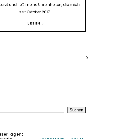
arzt und ließ meine Unreinheiten, die mich
seit Oktober 2017 …
LESEN
 user-agent
nerate
LEARN MORE
GOT IT