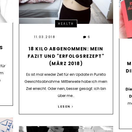
HEALTH
11.03.2018
6
LS
18 KILO ABGENOMMEN: MEIN
FAZIT UND "ERFOLGSREZEPT"
M
(MÄRZ 2018)
für
DI
em
Es ist mal wieder Zeit für ein Update in Punkto
h
Gewichtsabnahme. Mittlerweile habe ich mein
Ziel erreicht. Oder nein, besser gesagt: ich bin
Di
über me…
D
me
LESEN