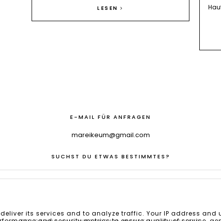
Haut
LESEN
E-MAIL FÜR ANFRAGEN
mareikeum@gmail.com
SUCHST DU ETWAS BESTIMMTES?
deliver its services and to analyze traffic. Your IP address and
formance and security metrics to ensure quality of service, ge
FOLGE MIR AUF INSTAGRAM @FRAEULEIIN.MUELLER