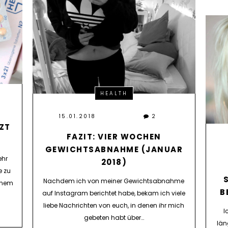
HEALTH
15.01.2018
2
TZT
FAZIT: VIER WOCHEN
GEWICHTSABNAHME (JANUAR
ehr
2018)
e zu
Nachdem ich von meiner Gewichtsabnahme
einem
B
auf Instagram berichtet habe, bekam ich viele
liebe Nachrichten von euch, in denen ihr mich
I
gebeten habt über…
län