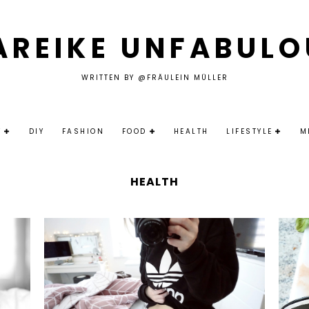
AREIKE UNFABULO
WRITTEN BY @FRÄULEIN MÜLLER
Y
DIY
FASHION
FOOD
HEALTH
LIFESTYLE
M
HEALTH