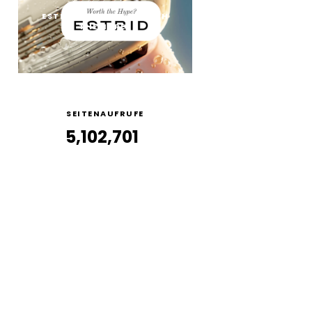
ESTRID RASIERER: WORTH
THE HYPE?
SEITENAUFRUFE
5,102,701